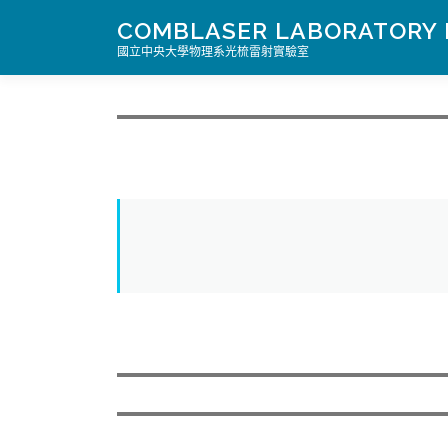
跳
COMBLASER LABORATORY 
至
國立中央大學物理系光梳雷射實驗室
主
要
內
容