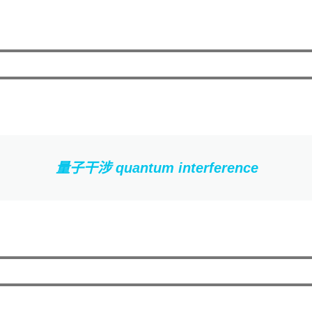
量子干涉 quantum interference