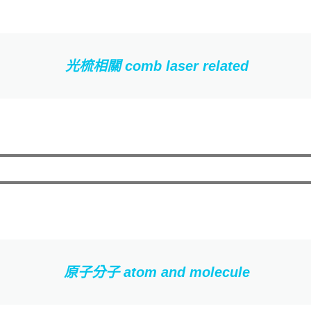
光梳相關 comb laser related
原子分子 atom and molecule