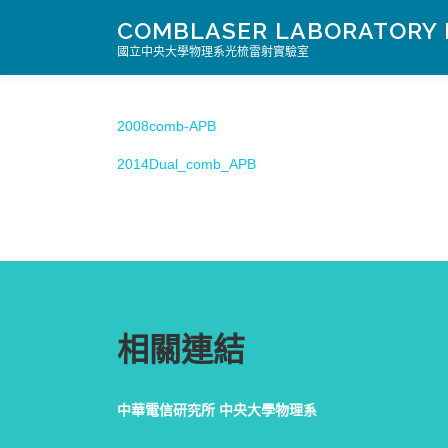
跳
COMBLASER LABORATORY 
至
國立中央大學物理系光梳雷射實驗室
主
要
內
容
2008comb-APB
2014Dual_comb_APB
相關連結
中華電信研究所
中央大學物理系