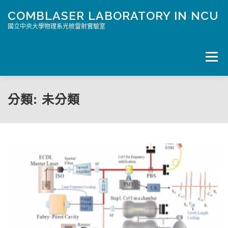
跳
COMBLASER LABORATORY IN NCU
至
主
國立中央大學物理系光梳雷射實驗室
要
內
容
選單
HOME PAGE/首頁
科普文章
PAPER
MEMBER
分類:
未分類
相片
JOIN US/加入我們